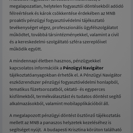
megalapozatlan, helytelen fogyasztói döntésekből adódó
félreértések és károk csökkentése érdekében az MNB
proaktív pénzügyi fogyasztóvédelmi tájékoztató
tevékenységet végez,
professzionális ügyfélszolgálatot
működtet, továbbá társintézményekkel, valamint a civil
és a kereskedelmi-szolgáltató szféra szereplőivel
működik együtt.
A mindennapi életben hasznos, pénzügyekkel
kapcsolatos információk a
Pénzügyi Navigátor
tájékoztatóanyagokban érhetők el. A Pénzügyi Navigátor
eszközrendszer pénzügyi fogyasztóvédelmi honlapból,
tematikus füzetsorozatból, oktató- és egyperces
kisfilmekből, termékválasztást és tudatos döntést segítő
alkalmazásokból, valamint mobilapplikációból áll.
A megalapozott pénzügyi döntést ösztönző tájékoztatás
mellett az MNB a panaszos helyzetek kezeléséhez is
segítséget nyújt. A budapesti Krisztina körúton található