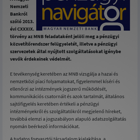
Nemzeti
Bankról
szóló 2013.
évi CXXXIX.
törvény az MNB feladataként jelöli meg a pénzügyi
közvetítőrendszer felügyeletét, illetve a pénzügyi
szervezetek által nyújtott szolgáltatásokat igénybe
vevők érdekeinek védelmét.
E tevékenység keretében az MNB vizsgálja a hazai és
nemzetközi piaci folyamatokat, figyelemmel kíséri és
ellenőrzi az intézmények jogszerű működését,
kommunikációs csatornáit és azok tartalmát, általános
sajtófigyelés keretében értékeli a pénzügyi
intézményekről és szolgáltatókról megjelenő híreket,
továbbá elemzi a jogszabályon alapuló adatszolgáltatás
nyomán beérkező információkat.
A tudatos fogyasztói társadalom kialakítása, a