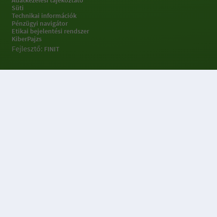
Adatkezelési tájékoztató
Süti
Technikai információk
Pénzügyi navigátor
Etikai bejelentési rendszer
KiberPajzs
Fejlesztő:
FINIT
Sütibeállításokkal
kapcsolatos információk
Az OTP Portálok weboldal 3 féle sütit (Alapműködést biztosító,
Statisztikai, Célzó- és hirdetési) sütit, használ a weboldal
működtetése, használatának megkönnyítése, a weboldalon
végzett tevékenység nyomon követése és releváns ajánlatok
megjelenítése érdekében.