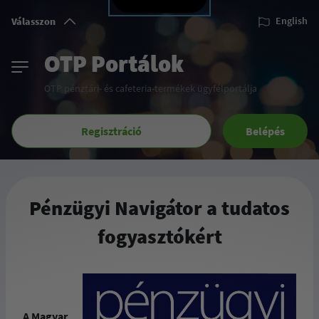
Válasszon
English
OTP Portálok
OTP pénztári- és cafeteria-termékek ügyfélportálja
Regisztráció
Belépés
Pénzügyi Navigátor a tudatos
fogyasztókért
A Magyar