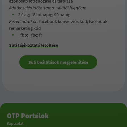
azonosító létrehozása és tárolása
Adatkezelés időtartama - sütitől függően:
2 évig; 18 hónapig; 90 napig
Kezelt adatkör
: Facebook konverziós kód; Facebook
remarketing kód
_fbp; _fbc; fr
Süti tájékoztató letöltése
Süti beállítások megjelenítése
OTP Portálok
Kapcsolat