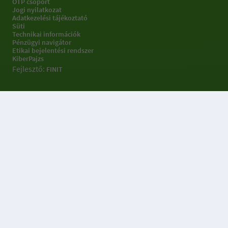
OTP csoport
Jogi nyilatkozat
Adatkezelési tájékoztató
Süti
Technikai információk
Pénzügyi navigátor
Etikai bejelentési rendszer
KiberPajzs
Fejlesztő:
FINIT
Sütibeállításokkal
kapcsolatos információk
Az OTP Portálok weboldal 3 féle sütit (Alapműködést biztosító,
Statisztikai, Célzó- és hirdetési) sütit, használ a weboldal
működtetése, használatának megkönnyítése, a weboldalon
végzett tevékenység nyomon követése és releváns ajánlatok