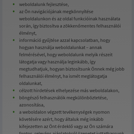
weboldalunk fejlesztése,
az Ön navigációjának megkönnyítése
weboldalunkon és az oldal funkcióinak használata
során, így biztosítva a zökkenőmentes felhasználói
élményt,
információ gyűjtése azzal kapcsolatban, hogy
hogyan használja weboldalunkat – annak
felmérésével, hogy weboldalunk melyik részeit
látogatja vagy használja leginkább, így
megtudhatjuk, hogyan biztosítsunk Önnek még jobb
felhasználói élményt, ha ismét meglátogatja
oldalunkat,
célzott hirdetések elhelyezése más weboldalakon,
böngésző felhasználók megkülönböztetése,
azonosítása,
a weboldalon végzett tevékenységek nyomon
követésére azért, hogy általuk még inkább
kifejezetten az Önt érdeklő vagy az Ön számára
fontos, releváns ajánlatokról üzenetet juttathassunk