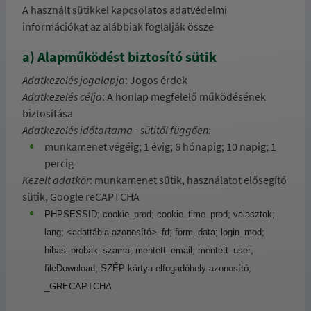
A használt sütikkel kapcsolatos adatvédelmi
információkat az alábbiak foglalják össze
a) Alapműködést biztosító sütik
Adatkezelés jogalapja
: Jogos érdek
Adatkezelés célja
: A honlap megfelelő működésének
biztosítása
Adatkezelés időtartama - sütitől függően:
munkamenet végéig; 1 évig;
6 hónapig; 10 napig; 1
percig
Kezelt adatkör
: munkamenet sütik, használatot elősegítő
sütik, Google reCAPTCHA
PHPSESSID; cookie_prod; cookie_time_prod; valasztok;
lang; <adattábla azonosító>_fd; form_data; login_mod;
hibas_probak_szama; mentett_email; mentett_user;
fileDownload; SZÉP kártya elfogadóhely azonosító;
_GRECAPTCHA