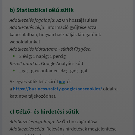
b) Statisztikai célú sütik
Adatkezelés jogalapja
: Az Ön hozzájárulása
Adatkezelés célja
: Információ gyűjtése azzal
kapcsolatban, hogyan használják látogatóink
weboldalunkat
Adatkezelés időtartama - sütitől függően:
2 évig; 1 napig; 1 percig
Kezelt adatkör
: Google Analytics kód
_ga; _ga<container-id>; _gid; _gat
Az egyes sütik leírásáról
ide
és
a
https://business.safety.google/adscookies/
oldalra
kattintva tájékozódhat.
c) Célzó- és hirdetési sütik
Adatkezelés jogalapja
: Az Ön hozzájárulása
Adatkezelés célja
: Releváns hirdetések megjelenítése