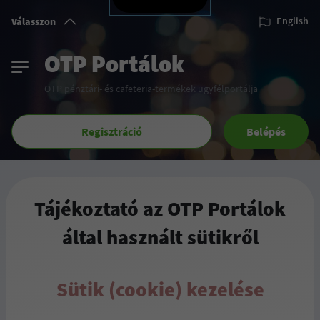
Válasszon
English
OTP Portálok
OTP pénztári- és cafeteria-termékek ügyfélportálja
Regisztráció
Belépés
Tájékoztató az OTP Portálok
által használt sütikről
Sütik (cookie) kezelése