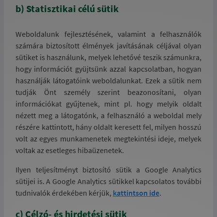
b) Statisztikai célú sütik
Weboldalunk fejlesztésének, valamint a felhasználók
számára biztosított élmények javításának céljával olyan
sütiket is használunk, melyek lehetővé teszik számunkra,
hogy információt gyüjtsünk azzal kapcsolatban, hogyan
használják látogatóink weboldalunkat. Ezek a sütik nem
tudják Önt személy szerint beazonosítani, olyan
információkat gyűjtenek, mint pl. hogy melyik oldalt
nézett meg a látogatónk, a felhasználó a weboldal mely
részére kattintott, hány oldalt keresett fel, milyen hosszú
volt az egyes munkamenetek megtekintési ideje, melyek
voltak az esetleges hibaüzenetek.
Ilyen teljesítményt biztosító sütik a Google Analytics
sütijei is. A Google Analytics sütikkel kapcsolatos további
tudnivalók érdekében kérjük,
kattintson ide
.
c) Célzó- és hirdetési sütik